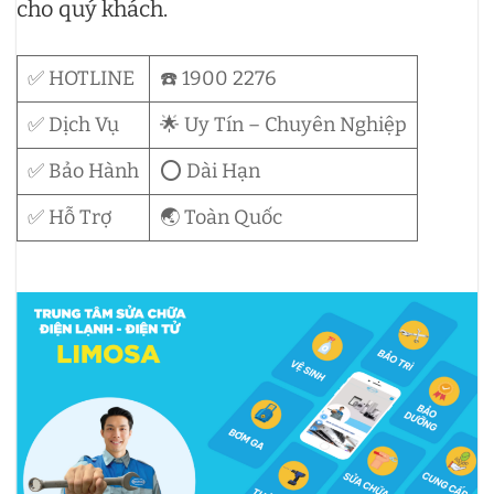
cho quý khách.
✅ HOTLINE
☎️ 1900 2276
✅ Dịch Vụ
🌟 Uy Tín – Chuyên Nghiệp
✅ Bảo Hành
⭕ Dài Hạn
✅ Hỗ Trợ
🌏 Toàn Quốc