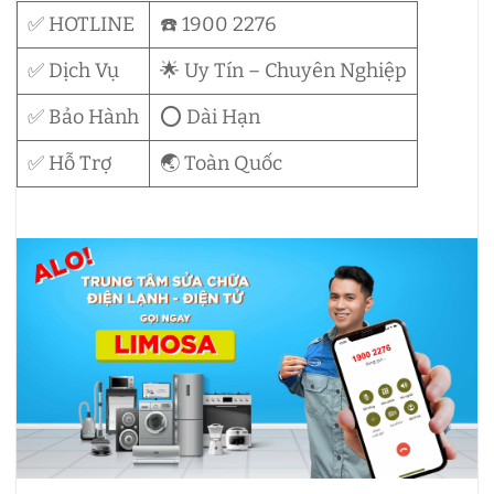
✅ HOTLINE
☎️ 1900 2276
✅ Dịch Vụ
🌟 Uy Tín – Chuyên Nghiệp
✅ Bảo Hành
⭕ Dài Hạn
✅ Hỗ Trợ
🌏 Toàn Quốc