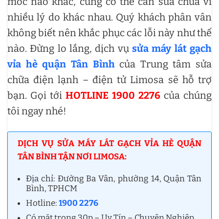
móc nào khác, cũng có thể cần sửa chữa vì
nhiều lý do khác nhau. Quý khách phân vân
không biết nên khắc phục các lỗi này như thế
nào. Đừng lo lắng, dịch vụ
sửa máy lát gạch
vỉa hè quận Tân Bình
của Trung tâm sửa
chữa điện lạnh – điện tử Limosa sẽ hỗ trợ
bạn. Gọi tới
HOTLINE 1900 2276
của chúng
tôi ngay nhé!
DỊCH VỤ SỬA MÁY LÁT GẠCH VỈA HÈ QUẬN
TÂN BÌNH TẬN NƠI LIMOSA:
Địa chỉ: Đường Ba Vân, phường 14, Quận Tân
Bình, TPHCM
Hotline:
1900 2276
Có mặt trong 30p – Uy Tín – Chuyên Nghiệp.