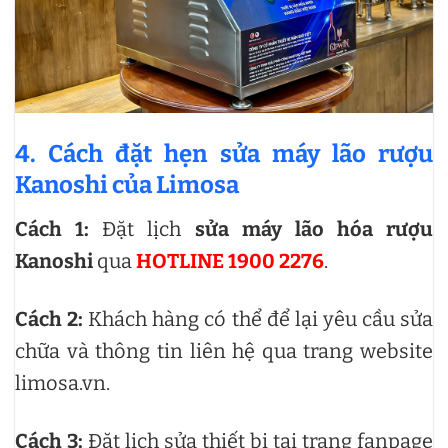
4. Cách đặt hẹn sửa máy lão rượu
Kanoshi của Limosa
Cách 1:
Đặt lịch
sửa máy lão hóa rượu
Kanoshi
qua
HOTLINE 1900 2276
.
Cách 2:
Khách hàng có thể để lại yêu cầu sửa
chữa và thông tin liên hệ qua trang website
limosa.vn.
Cách 3:
Đặt lịch sửa thiết bị tại trang fanpage