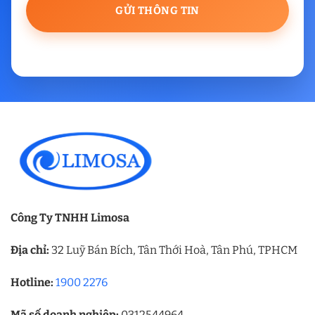
Công Ty TNHH Limosa
Địa chỉ:
32 Luỹ Bán Bích, Tân Thới Hoà, Tân Phú, TPHCM
Hotline:
1900 2276
Mã số doanh nghiệp:
0312544964