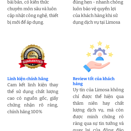
bài bản, có kiến thức
đúng hẹn - nhanh chóng
chuyên môn sâu và luôn
luôn bảo vệ quyền lợi
cập nhật công nghệ, thiết
của khách hàng khi sử
bị mới để áp dụng.
dụng dịch vụ tại Limosa
Linh kiện chính hãng
Review tốt của khách
hàng
Cam kết linh kiện thay
Uy tín của Limosa không
thế sử dụng chất lượng
chỉ được thể hiện qua
cao có nguồn gốc, giấy
thâm niên hay chất
chứng nhận rõ ràng,
lượng dịch vụ, mà còn
chính hãng 100%
được minh chứng rõ
ràng qua sự tin tưởng và
quay lại của đông đảo