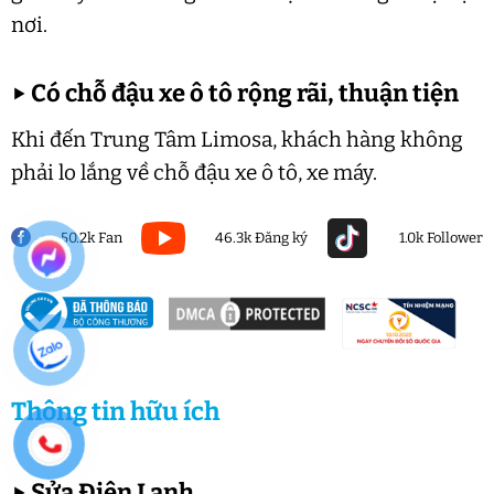
nơi.
▶
Có chỗ đậu xe ô tô rộng rãi, thuận tiện
Khi đến Trung Tâm Limosa, khách hàng không
phải lo lắng về chỗ đậu xe ô tô, xe máy.
50.2k Fan
46.3k Đăng ký
1.0k Follower
Thông tin hữu ích
▶
Sửa Điện Lạnh