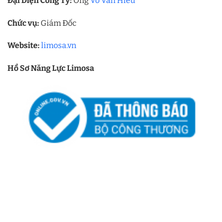
Đại Diện Công Ty:
Ông
Võ Văn Hiếu
Chức vụ:
Giám Đốc
Website:
limosa.vn
Hồ Sơ Năng Lực Limosa