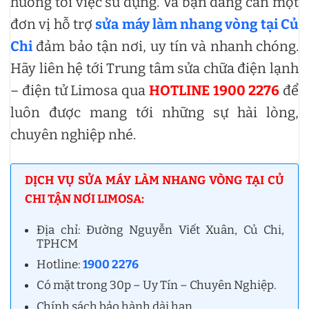
hưởng tới việc sử dụng. Và bạn đang cần một
đơn vị hỗ trợ
sửa máy làm nhang vòng tại Củ
Chi
đảm bảo tận nơi, uy tín và nhanh chóng.
Hãy liên hệ tới Trung tâm sửa chữa điện lạnh
– điện tử Limosa qua
HOTLINE 1900 2276
để
luôn được mang tới những sự hài lòng,
chuyên nghiệp nhé.
DỊCH VỤ SỬA MÁY LÀM NHANG VÒNG TẠI CỦ
CHI TẬN NƠI LIMOSA:
Địa chỉ: Đường Nguyễn Viết Xuân, Củ Chi,
TPHCM
Hotline:
1900 2276
Có mặt trong 30p – Uy Tín – Chuyên Nghiệp.
Chính sách bảo hành dài hạn