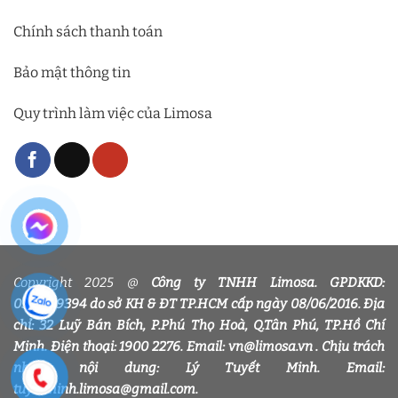
Chính sách thanh toán
Bảo mật thông tin
Quy trình làm việc của Limosa
Copyright 2025 @
Công ty TNHH Limosa. GPDKKD:
0318339394 do sở KH & ĐT TP.HCM cấp ngày 08/06/2016. Địa
chỉ: 32 Luỹ Bán Bích, P.Phú Thọ Hoà, Q.Tân Phú, TP.Hồ Chí
Minh. Điện thoại: 1900 2276. Email: vn@limosa.vn . Chịu trách
nhiệm nội dung: Lý Tuyết Minh. Email:
tuyetminh.limosa@gmail.com.