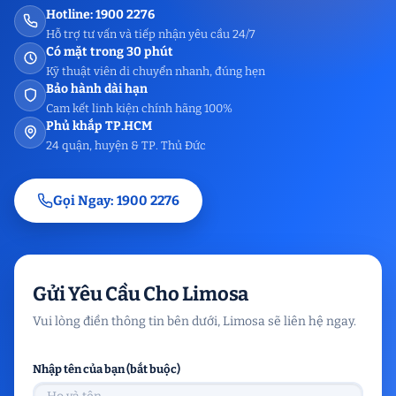
Hotline: 1900 2276
Hỗ trợ tư vấn và tiếp nhận yêu cầu 24/7
Có mặt trong 30 phút
Kỹ thuật viên di chuyển nhanh, đúng hẹn
Bảo hành dài hạn
Cam kết linh kiện chính hãng 100%
Phủ khắp TP.HCM
24 quận, huyện & TP. Thủ Đức
Gọi Ngay: 1900 2276
Gửi Yêu Cầu Cho Limosa
Vui lòng điền thông tin bên dưới, Limosa sẽ liên hệ ngay.
Nhập tên của bạn (bắt buộc)