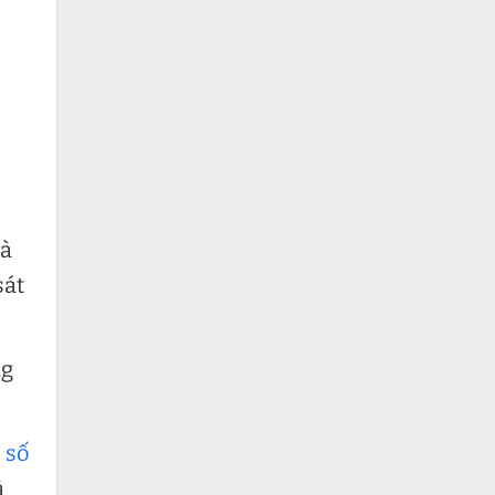
và
sát
ng
 số
à