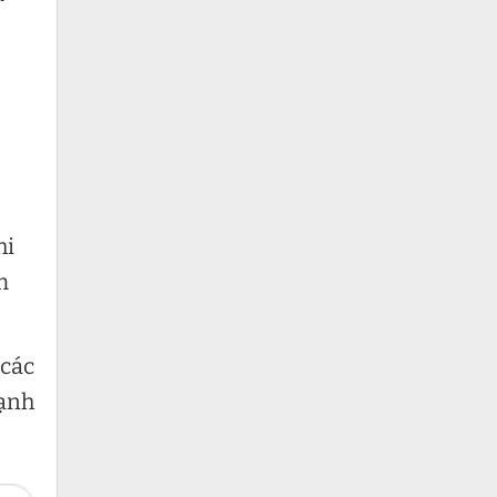
hi
m
 các
cạnh