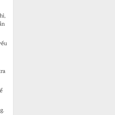
hì,
cần
yếu
tra
hể
g.