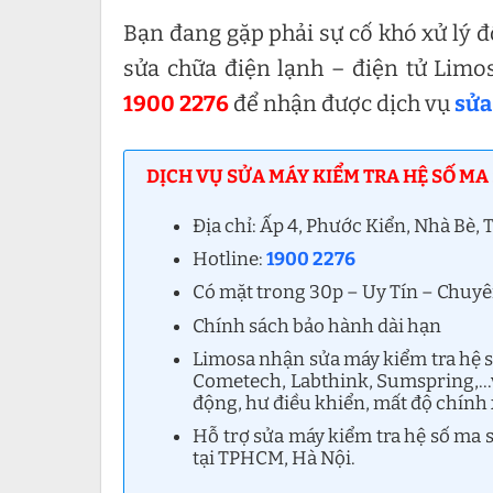
Bạn đang gặp phải sự cố khó xử lý đ
sửa chữa điện lạnh – điện tử Limo
1900 2276
để nhận được dịch vụ
sửa
DỊCH VỤ SỬA MÁY KIỂM TRA HỆ SỐ MA 
Địa chỉ: Ấp 4, Phước Kiển, Nhà Bè
Hotline:
1900 2276
Có mặt trong 30p – Uy Tín – Chuy
Chính sách bảo hành dài hạn
Limosa nhận sửa máy kiểm tra hệ s
Cometech, Labthink, Sumspring,…v
động, hư điều khiển, mất độ chính
Hỗ trợ sửa máy kiểm tra hệ số ma 
tại TPHCM, Hà Nội.