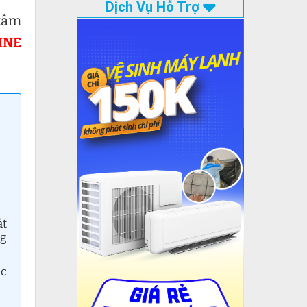
Dịch Vụ Hỗ Trợ
 tâm
INE
át
ng
ác