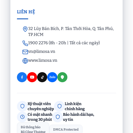
LIÊN HỆ
32 Lũy Bán Bích, P. Tân Thới Hòa, Q. Tân Phú,
TP.HCM
1900 2276 (8h - 20h | Tất cả các ngày)
vn@limosa.vn
www.limosa.vn
Zalo
Kỹ thuật viên
Linh kiện
chuyên nghiệp
chính hãng
Có mặt nhanh
Bảo hành dài hạn,
trong 30 phút
uy tín
Đã thông báo
DMCA Protected
Bộ Công Thương