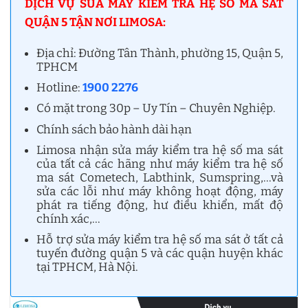
DỊCH VỤ SỬA MÁY KIỂM TRA HỆ SỐ MA SÁT
QUẬN 5 TẬN NƠI LIMOSA:
Địa chỉ: Đường Tân Thành, phường 15, Quận 5,
TPHCM
Hotline:
1900 2276
Có mặt trong 30p – Uy Tín – Chuyên Nghiệp.
Chính sách bảo hành dài hạn
Limosa nhận sửa máy kiểm tra hệ số ma sát
của tất cả các hãng như máy kiểm tra hệ số
ma sát Cometech, Labthink, Sumspring,…và
sửa các lỗi như máy không hoạt động, máy
phát ra tiếng động, hư điều khiển, mất độ
chính xác,…
Hỗ trợ sửa máy kiểm tra hệ số ma sát ở tất cả
tuyến đường quận 5 và các quận huyện khác
tại TPHCM, Hà Nội.