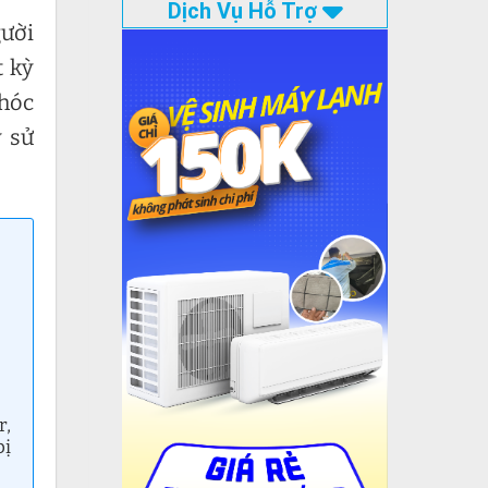
Dịch Vụ Hỗ Trợ
gười
t kỳ
 hóc
 sử
r,
bị