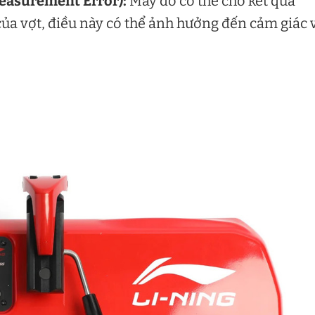
easurement Error):
Máy đo có thể cho kết quả
a vợt, điều này có thể ảnh hưởng đến cảm giác 