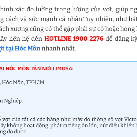
hính xác đo lường trọng lượng của vợt, giúp n
ng cách và sức mạnh cá nhân.Tuy nhiên, như bấ
tách xương cũng có thể gặp phải sự cố hoặc hỏng
hãy liên hệ đến
HOTLINE 1900 2276
để đăng ký
ợt tại Hóc Môn
nhanh nhất.
ẠI HÓC MÔN TẬN NƠI LIMOSA:
 2, Hóc Môn, TPHCM
ên Nghiệp.
vợt của tất cả các hãng như máy đo thông số vợt Victo
áy không hoạt động, phát ra tiếng ồn lớn, nút điều khiển 
hông đo được,…