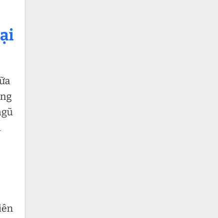
ại
hữa
ong
ngũ
i
tiên