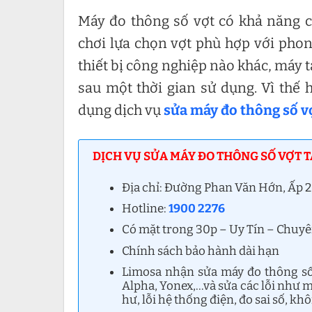
Máy đo thông số vợt có khả năng c
chơi lựa chọn vợt phù hợp với pho
thiết bị công nghiệp nào khác, máy 
sau một thời gian sử dụng. Vì thế 
dụng dịch vụ
sửa máy đo thông số v
DỊCH VỤ SỬA MÁY ĐO THÔNG SỐ VỢT T
Địa chỉ: Đường Phan Văn Hớn, Ấp
Hotline:
1900 2276
Có mặt trong 30p – Uy Tín – Chuy
Chính sách bảo hành dài hạn
Limosa nhận sửa máy đo thông số 
Alpha, Yonex,…và sửa các lỗi như m
hư, lỗi hệ thống điện, đo sai số, k