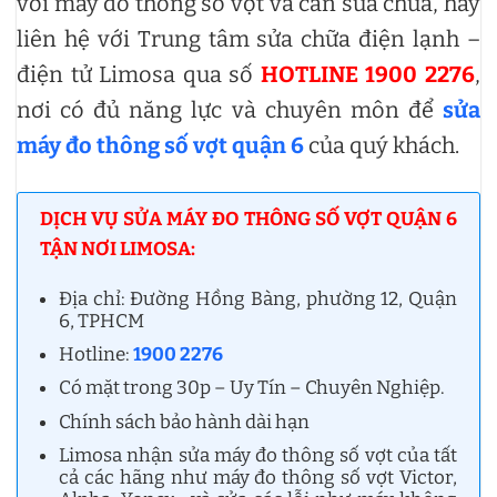
với máy đo thông số vợt và cần sửa chữa, hãy
liên hệ với Trung tâm sửa chữa điện lạnh –
điện tử Limosa qua số
HOTLINE 1900 2276
,
nơi có đủ năng lực và chuyên môn để
sửa
máy đo thông số vợt quận 6
của quý khách.
DỊCH VỤ SỬA MÁY ĐO THÔNG SỐ VỢT QUẬN 6
TẬN NƠI LIMOSA:
Địa chỉ: Đường Hồng Bàng, phường 12, Quận
6, TPHCM
Hotline:
1900 2276
Có mặt trong 30p – Uy Tín – Chuyên Nghiệp.
Chính sách bảo hành dài hạn
Limosa nhận sửa máy đo thông số vợt của tất
cả các hãng như máy đo thông số vợt Victor,