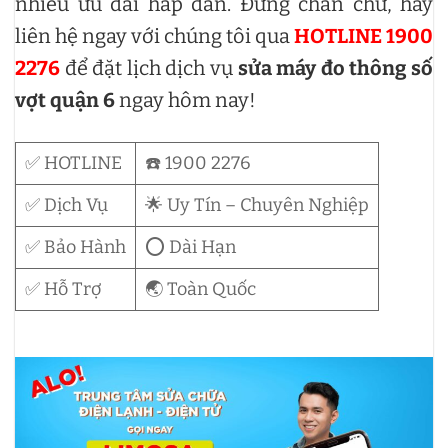
nhiều ưu đãi hấp dẫn. Đừng chần chừ, hãy
liên hệ ngay với chúng tôi qua
HOTLINE 1900
2276
để đặt lịch dịch vụ
sửa máy đo thông số
vợt quận 6
ngay hôm nay!
✅ HOTLINE
☎️ 1900 2276
✅ Dịch Vụ
🌟 Uy Tín – Chuyên Nghiệp
✅ Bảo Hành
⭕ Dài Hạn
✅ Hỗ Trợ
🌏 Toàn Quốc