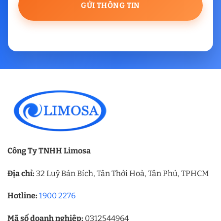
Công Ty TNHH Limosa
Địa chỉ:
32 Luỹ Bán Bích, Tân Thới Hoà, Tân Phú, TPHCM
Hotline:
1900 2276
Mã số doanh nghiệp:
0312544964