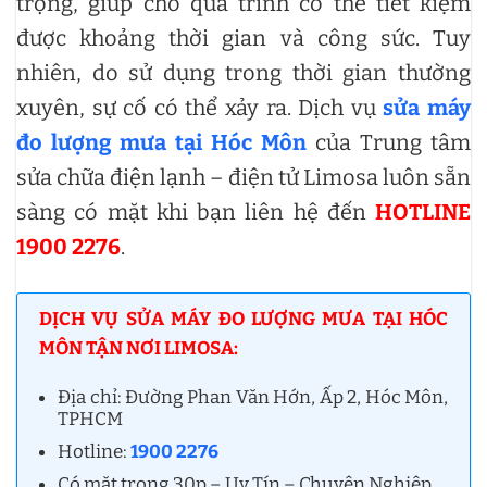
trọng, giúp cho quá trình có thể tiết kiệm
được khoảng thời gian và công sức. Tuy
nhiên, do sử dụng trong thời gian thường
xuyên, sự cố có thể xảy ra. Dịch vụ
sửa máy
đo lượng mưa tại Hóc Môn
của Trung tâm
sửa chữa điện lạnh – điện tử Limosa luôn sẵn
sàng có mặt khi bạn liên hệ đến
HOTLINE
1900 2276
.
DỊCH VỤ SỬA MÁY ĐO LƯỢNG MƯA TẠI HÓC
MÔN TẬN NƠI LIMOSA:
Địa chỉ: Đường Phan Văn Hớn, Ấp 2, Hóc Môn,
TPHCM
Hotline:
1900 2276
Có mặt trong 30p – Uy Tín – Chuyên Nghiệp.