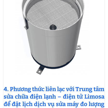
4. Phương thức liên lạc với Trung tâm
sửa chữa điện lạnh – điện tử Limosa
để đặt lịch dịch vụ sửa máy đo lượng