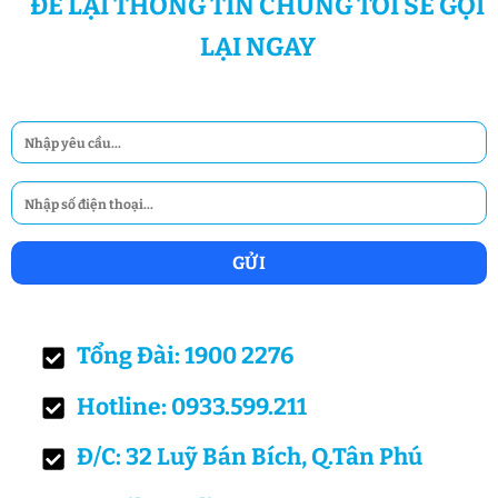
ĐỂ LẠI THÔNG TIN CHÚNG TÔI SẼ GỌI
LẠI NGAY
Tổng Đài: 1900 2276
Hotline: 0933.599.211
Đ/C: 32 Luỹ Bán Bích, Q.Tân Phú