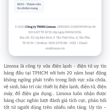
NCSC - Thành viên
tín nhiệm mạng
© 2025
Công ty TNHH Limosa
. GPKDKD: 0318339394 do Sở
KH & ĐT TP.HCM cấp ngày 08/06/2016.
Địa chỉ: 32 Lũy Bán Bích, P. Tân Thới Hòa, Q. Tân Phú,
TP.HCM | Hotline: 1900 2276 (8h - 20h) | Email:
vn@limosa.vn
Limosa là công ty sửa điện lạnh - điện tử uy tín
hàng đầu tại TPHCM với hơn 20 năm hoạt động
không ngừng phát triển trong lĩnh vực sửa chữa,
vệ sinh, bảo trì các thiết bị điện lạnh, điện tử, điện
máy, đồ điện gia dụng... Limosa luôn nhận được
hàng chục nghìn lượt đánh giá tích cực, phản hồi
tốt từ người dùng trên nhiều nền tảng. Uy tín –