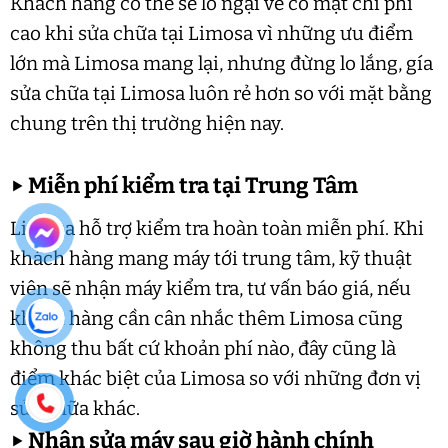
Khách hàng có thể sẽ lo ngại về có mặt chi phí
cao khi sửa chữa tại Limosa vì những ưu điểm
lớn mà Limosa mang lại, nhưng đừng lo lắng, gía
sửa chữa tại Limosa luôn rẻ hơn so với mặt bằng
chung trên thị trường hiện nay.
▶
Miễn phí kiểm tra tại Trung Tâm
Limosa hỗ trợ kiểm tra hoàn toàn miễn phí. Khi
khách hàng mang máy tới trung tâm, kỹ thuật
viên sẽ nhận máy kiểm tra, tư vấn báo giá, nếu
khách hàng cần cân nhắc thêm Limosa cũng
không thu bất cứ khoản phí nào, đây cũng là
điểm khác biệt của Limosa so với những đơn vị
sửa chữa khác.
▶
Nhận sửa máy sau giờ hành chính