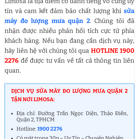
Limosa là địa điểm có danh tiếng vô cùng uy
tín và cam kết đảm bảo chất lượng khi
sửa
máy đo lượng mưa quận 2
. Chúng tôi đã
nhận được nhiều phản hồi tích cực từ phía
khách hàng. Nếu bạn đang cần dịch vụ này,
hãy liên hệ với chúng tôi qua
HOTLINE 1900
2276
để được tư vấn về tất cả thông tin liên
quan.
DỊCH VỤ SỬA MÁY ĐO LƯỢNG MƯA QUẬN 2
TẬN NƠI LIMOSA:
Địa chỉ: Đường Trần Ngọc Diện, Thảo Điền,
Quận 2, TPHCM
Hotline:
1900 2276
Có mặt trong 30p – Uy Tín – Chuyên Nghiệp.