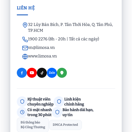
LIÊN HỆ
32 Lũy Bán Bích, P. Tân Thới Hòa, Q. Tân Phú,
TP.HCM
1900 2276 (8h - 20h | Tất cả các ngày)
vn@limosa.vn
www.limosa.vn
Zalo
Kỹ thuật viên
Linh kiện
chuyên nghiệp
chính hãng
Có mặt nhanh
Bảo hành dài hạn,
trong 30 phút
uy tín
Đã thông báo
DMCA Protected
Bộ Công Thương