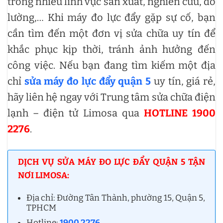
trong nhiều lĩnh vực sản xuất, nghiên cứu, đo
lường,… Khi máy đo lực đẩy gặp sự cố, bạn
cần tìm đến một đơn vị sửa chữa uy tín để
khắc phục kịp thời, tránh ảnh hưởng đến
công việc. Nếu bạn đang tìm kiếm một địa
chỉ
sửa máy đo lực đẩy quận 5
uy tín, giá rẻ,
hãy liên hệ ngay với Trung tâm sửa chữa điện
lạnh – điện tử Limosa qua
HOTLINE 1900
2276
.
DỊCH VỤ SỬA MÁY ĐO LỰC ĐẨY QUẬN 5 TẬN
NƠI LIMOSA:
Địa chỉ: Đường Tân Thành, phường 15, Quận 5,
TPHCM
Hotline:
1900 2276