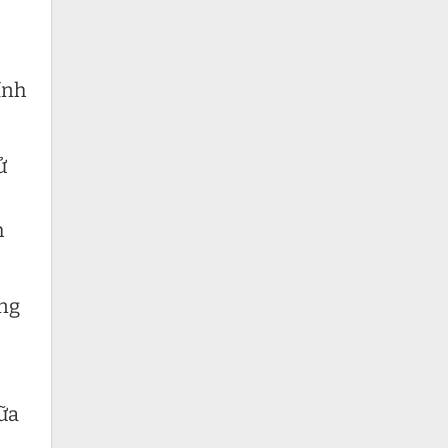
ĩnh
ử
h
ờng
hữa