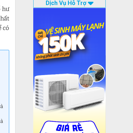
Dịch Vụ Hỗ Trợ
ố hư
chất
 có
và
Hà