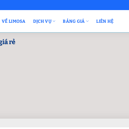
VỀ LIMOSA
DỊCH VỤ
BẢNG GIÁ
LIÊN HỆ
giá rẻ