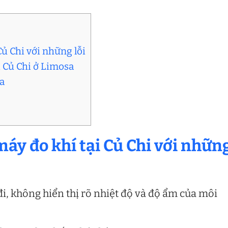
Củ Chi với những lỗi
i Củ Chi ở Limosa
sa
máy đo khí tại Củ
Chi
với nhữn
i, không hiển thị rõ nhiệt độ và độ ẩm của môi