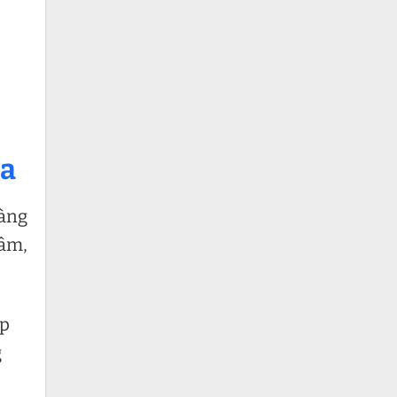
sa
hàng
tâm,
ếp
g