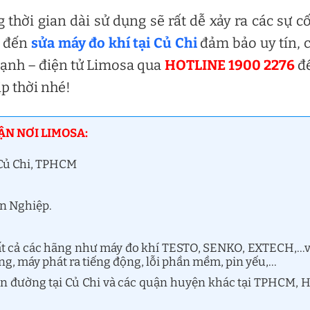
hời gian dài sử dụng sẽ rất dễ xảy ra các sự c
y đến
sửa máy đo khí tại Củ Chi
đảm bảo uy tín, 
lạnh – điện tử Limosa qua
HOTLINE 1900 2276
để
ịp thời nhé!
TẬN NƠI LIMOSA:
 Củ Chi, TPHCM
ên Nghiệp.
ất cả các hãng như máy đo khí TESTO, SENKO, EXTECH,…
g, máy phát ra tiếng động, lỗi phần mềm, pin yếu,…
yến đường tại Củ Chi và các quận huyện khác tại TPHCM, 