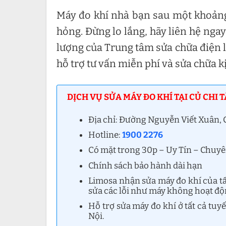
Máy đo khí nhà bạn sau một khoảng t
hỏng. Đừng lo lắng, hãy liên hệ nga
lượng của Trung tâm sửa chữa điện 
hỗ trợ tư vấn miễn phí và sửa chữa k
DỊCH VỤ SỬA MÁY ĐO KHÍ TẠI CỦ CHI 
Địa chỉ: Đường Nguyễn Viết Xuân,
Hotline:
1900 2276
Có mặt trong 30p – Uy Tín – Chuy
Chính sách bảo hành dài hạn
Limosa nhận sửa máy đo khí của t
sửa các lỗi như máy không hoạt độn
Hỗ trợ sửa máy đo khí ở tất cả tu
Nội.