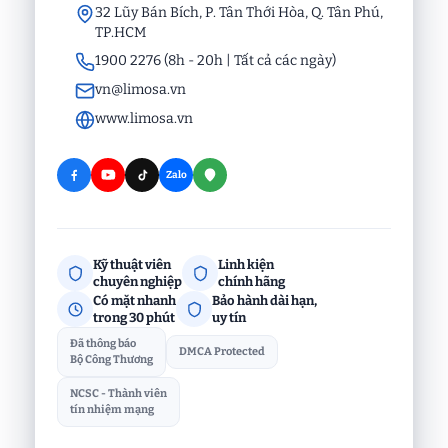
32 Lũy Bán Bích, P. Tân Thới Hòa, Q. Tân Phú,
TP.HCM
1900 2276 (8h - 20h | Tất cả các ngày)
vn@limosa.vn
www.limosa.vn
Zalo
Kỹ thuật viên
Linh kiện
chuyên nghiệp
chính hãng
Có mặt nhanh
Bảo hành dài hạn,
trong 30 phút
uy tín
Đã thông báo
DMCA Protected
Bộ Công Thương
NCSC - Thành viên
tín nhiệm mạng