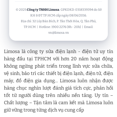
© 2025
Công ty TNHH Limosa
. GPKDKD: 0318339394 do Sở
KH & ĐT TP.HCM cấp ngày 08/06/2016.
Địa chỉ: 32 Lũy Bán Bích, P. Tân Thới Hòa, Q. Tân Phú,
TP.HCM | Hotline: 1900 2276 (8h - 20h) | Email:
vn@limosa.vn
Limosa là công ty sửa điện lạnh - điện tử uy tín
hàng đầu tại TPHCM với hơn 20 năm hoạt động
không ngừng phát triển trong lĩnh vực sửa chữa,
vệ sinh, bảo trì các thiết bị điện lạnh, điện tử, điện
máy, đồ điện gia dụng... Limosa luôn nhận được
hàng chục nghìn lượt đánh giá tích cực, phản hồi
tốt từ người dùng trên nhiều nền tảng. Uy tín –
Chất lượng – Tận tâm là cam kết mà Limosa luôn
giữ vững trong từng dịch vụ cung cấp