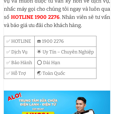
vụ và muốn được tư vấn kỹ hơn về dịch vụ,
nhấc máy gọi cho chúng tôi ngay và luôn qua
số
HOTLINE 1900 2276
. Nhân viên sẽ tư vấn
và báo giá ưu đãi cho khách hàng.
✅ HOTLINE
☎️ 1900 2276
✅ Dịch Vụ
🌟 Uy Tín – Chuyên Nghiệp
✅ Bảo Hành
⭕ Dài Hạn
✅ Hỗ Trợ
🌏 Toàn Quốc