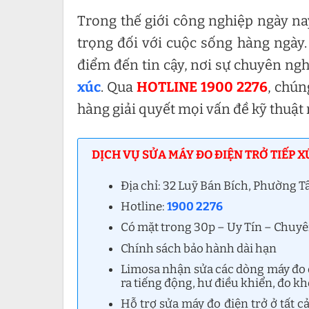
Trong thế giới công nghiệp ngày nay
trọng đối với cuộc sống hàng ngày.
điểm đến tin cậy, nơi sự chuyên ngh
xúc
. Qua
HOTLINE 1900 2276
, chún
hàng giải quyết mọi vấn đề kỹ thuật
DỊCH VỤ SỬA MÁY ĐO ĐIỆN TRỞ TIẾP X
Địa chỉ: 32 Luỹ Bán Bích, Phường
Hotline:
1900 2276
Có mặt trong 30p – Uy Tín – Chuy
Chính sách bảo hành dài hạn
Limosa nhận sửa các dòng máy đo đ
ra tiếng động, hư điều khiển, đo k
Hỗ trợ sửa máy đo điện trở ở tất 