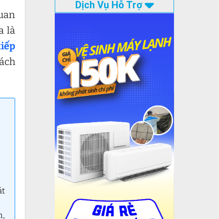
Dịch Vụ Hỗ Trợ
quan
a là
tiếp
hách
át
h,