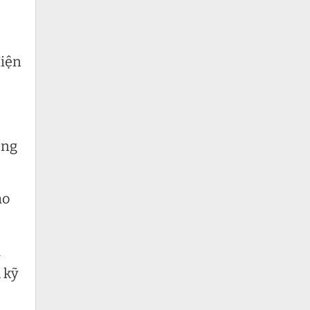
điện
ong
ảo
a
 kỹ