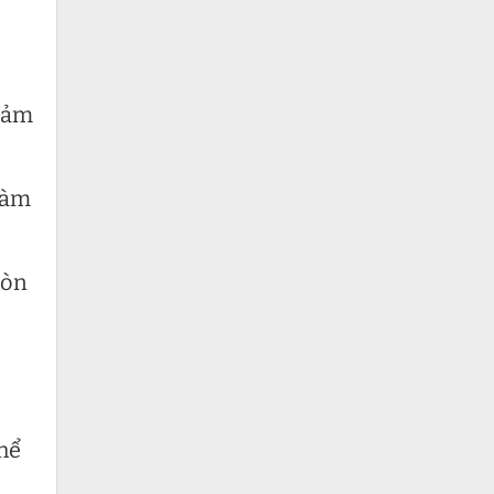
giảm
 làm
mòn
hể