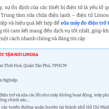
, sự ổn định của các thiết bị điện tử là yếu tố 
 Trung tâm sửa chữa điện lạnh – điện tử Limos
iệp và hiệu quả kết hợp để
sửa máy đo điện trở 
g tôi cam kết mang đến dịch vụ tốt nhất, giúp k
 một cách nhanh chóng và đáng tin cậy.
ÚC TẬN NƠI LIMOSA
 Tân Thới Hoà, Quận Tân Phú, TPHCM
ên Nghiệp.
iện trở và sửa các lỗi như máy không hoạt động, máy ph
hông chính xác,…
cả các tuyến đường quận huyện tại thành phố Hồ Chí Min