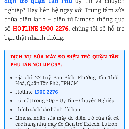
điện trở quận Tân Phú
uy tín và chuyên
nghiệp? Hãy liên hệ ngay với Trung tâm sửa
chữa điện lạnh – điện tử Limosa thông qua
số
HOTLINE 1900 2276
, chúng tôi sẽ hỗ trợ
bạn thật nhanh chóng.
DỊCH VỤ SỬA MÁY ĐO ĐIỆN TRỞ QUẬN TÂN
PHÚ TẬN NƠI LIMOSA:
Địa chỉ: 32 Luỹ Bán Bích, Phường Tân Thới
Hoà, Quận Tân Phú, TPHCM
Hotline:
1900 2276
Có mặt trong 30p – Uy Tín – Chuyên Nghiệp.
Chính sách bảo hành dài hạn
Limosa nhận sửa máy đo điện trở của tất cả
các hãng như máy đo điện trở Extech, Lutron,