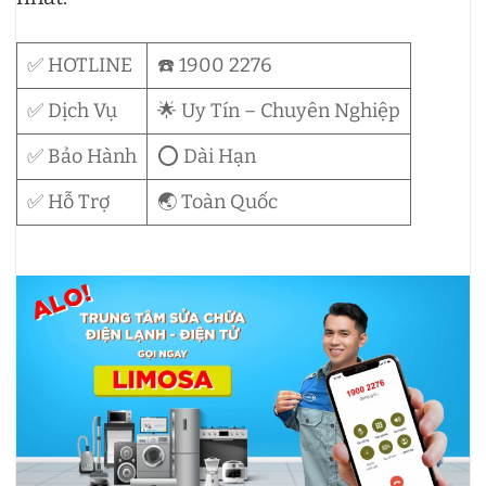
✅ HOTLINE
☎️ 1900 2276
✅ Dịch Vụ
🌟 Uy Tín – Chuyên Nghiệp
✅ Bảo Hành
⭕ Dài Hạn
✅ Hỗ Trợ
🌏 Toàn Quốc