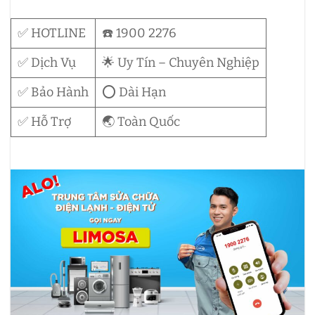
✅ HOTLINE
☎️ 1900 2276
✅ Dịch Vụ
🌟 Uy Tín – Chuyên Nghiệp
✅ Bảo Hành
⭕ Dài Hạn
✅ Hỗ Trợ
🌏 Toàn Quốc