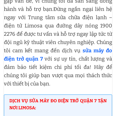
gặp vấn đề, vì chúng tôi đã sẵn sàng đồng
hành và hỗ trợ bạn.Đừng ngần ngại liên hệ
ngay với Trung tâm sửa chữa điện lạnh –
điện tử Limosa qua đường dây nóng 1900
2276 để được tư vấn và hỗ trợ ngay lập tức từ
đội ngũ kỹ thuật viên chuyên nghiệp. Chúng
tôi cam kết mang đến dịch vụ
sửa máy đo
điện trở quận 7
với sự uy tín, chất lượng và
đảm bảo tiết kiệm chi phí tối đa! Hãy để
chúng tôi giúp bạn vượt qua mọi thách thức
với thiết bị của bạn.
DỊCH VỤ SỬA MÁY ĐO ĐIỆN TRỞ QUẬN 7 TẬN
NƠI LIMOSA: