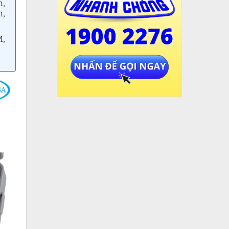
n,
n,
M,