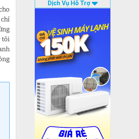
Dịch Vụ Hỗ Trợ
 cho
 chỉ
ừng
 tôi
oanh
dòng