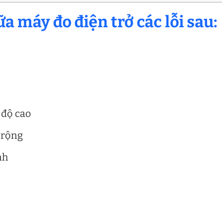
a máy đo điện trở các lỗi sau:
 độ cao
 rộng
nh