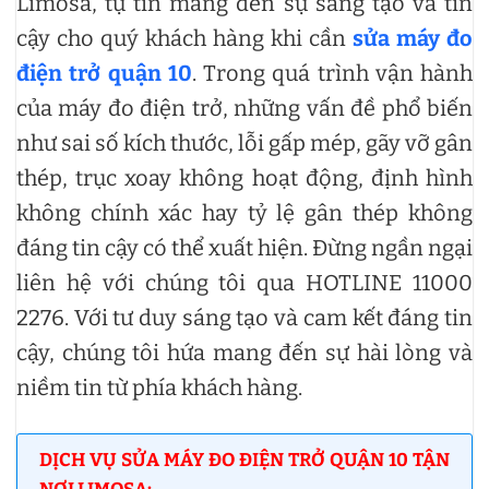
Limosa, tự tin mang đến sự sáng tạo và tin
cậy cho quý khách hàng khi cần
sửa máy đo
điện trở quận 10
. Trong quá trình vận hành
của máy đo điện trở, những vấn đề phổ biến
như sai số kích thước, lỗi gấp mép, gãy vỡ gân
thép, trục xoay không hoạt động, định hình
không chính xác hay tỷ lệ gân thép không
đáng tin cậy có thể xuất hiện. Đừng ngần ngại
liên hệ với chúng tôi qua HOTLINE 11000
2276. Với tư duy sáng tạo và cam kết đáng tin
cậy, chúng tôi hứa mang đến sự hài lòng và
niềm tin từ phía khách hàng.
DỊCH VỤ SỬA MÁY ĐO ĐIỆN TRỞ QUẬN 10 TẬN