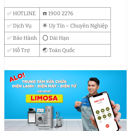
✅ HOTLINE
☎️ 1900 2276
✅ Dịch Vụ
🌟 Uy Tín – Chuyên Nghiệp
✅ Bảo Hành
⭕ Dài Hạn
✅ Hỗ Trợ
🌏 Toàn Quốc