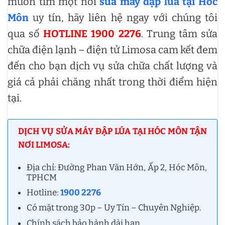
muốn tìm một nơi
sửa máy đập lúa tại Hóc
Môn
uy tín, hãy liên hệ ngay với chúng tôi
qua số
HOTLINE 1900 2276
. Trung tâm sửa
chữa điện lạnh – điện tử Limosa cam kết đem
đến cho bạn dịch vụ sửa chữa chất lượng và
giá cả phải chăng nhất trong thời điểm hiện
tại.
DỊCH VỤ SỬA MÁY ĐẬP LÚA TẠI HÓC MÔN TẬN
NƠI LIMOSA:
Địa chỉ: Đường Phan Văn Hớn, Ấp 2, Hóc Môn,
TPHCM
Hotline:
1900 2276
Có mặt trong 30p – Uy Tín – Chuyên Nghiệp.
Chính sách bảo hành dài hạn