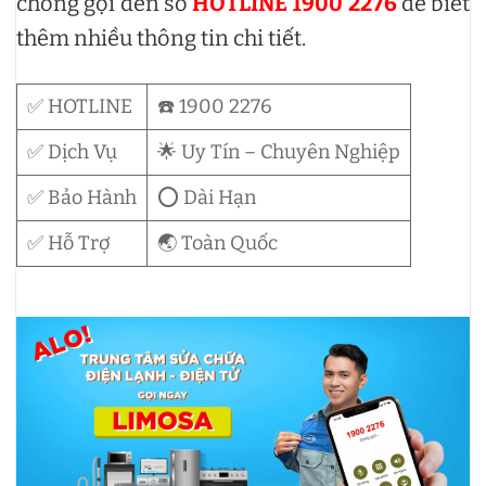
chóng gọi đến số
HOTLINE 1900 2276
để biết
thêm nhiều thông tin chi tiết.
✅ HOTLINE
☎️ 1900 2276
✅ Dịch Vụ
🌟 Uy Tín – Chuyên Nghiệp
✅ Bảo Hành
⭕ Dài Hạn
✅ Hỗ Trợ
🌏 Toàn Quốc