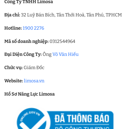
Công Ty TNHH Limosa
Địa chỉ:
32 Luỹ Bán Bích, Tân Thới Hoà, Tân Phú, TPHCM
Hotline:
1900 2276
Mã số doanh nghiệp:
0312544964
Đại Diện Công Ty:
Ông
Võ Văn Hiếu
Chức vụ:
Giám Đốc
Website:
limosa.vn
Hồ Sơ Năng Lực Limosa