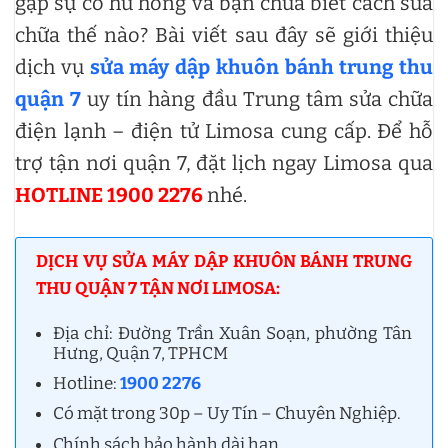
gặp sự cố hư hỏng và bạn chưa biết cách sửa
chữa thế nào? Bài viết sau đây sẽ giới thiệu
dịch vụ
sửa máy dập khuôn bánh trung thu
quận 7
uy tín hàng đầu Trung tâm sửa chữa
điện lạnh – điện tử Limosa cung cấp. Để hỗ
trợ tận nơi quận 7, đặt lịch ngay Limosa qua
HOTLINE 1900 2276
nhé.
DỊCH VỤ SỬA MÁY DẬP KHUÔN BÁNH TRUNG
THU QUẬN 7 TẬN NƠI LIMOSA:
Địa chỉ: Đường Trần Xuân Soạn, phường Tân
Hưng, Quận 7, TPHCM
Hotline:
1900 2276
Có mặt trong 30p – Uy Tín – Chuyên Nghiệp.
Chính sách bảo hành dài hạn