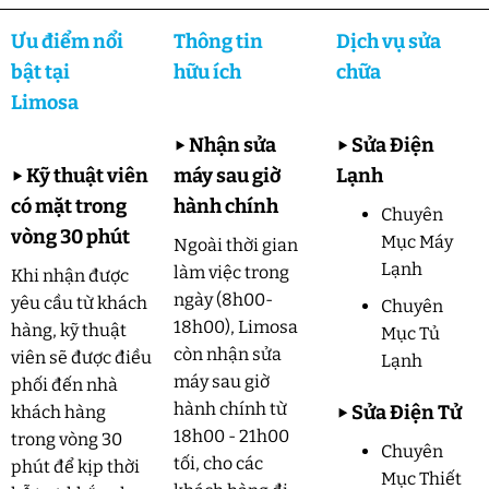
Ưu điểm nổi
Thông tin
Dịch vụ sửa
bật tại
hữu ích
chữa
Limosa
▶
Nhận sửa
▶
Sửa Điện
▶
Kỹ thuật viên
máy sau giờ
Lạnh
có mặt trong
hành chính
Chuyên
vòng 30 phút
Mục Máy
Ngoài thời gian
Lạnh
làm việc trong
Khi nhận được
ngày (8h00-
yêu cầu từ khách
Chuyên
18h00), Limosa
hàng, kỹ thuật
Mục Tủ
còn nhận sửa
viên sẽ được điều
Lạnh
máy sau giờ
phối đến nhà
hành chính từ
▶
Sửa Điện Tử
khách hàng
18h00 - 21h00
trong vòng 30
Chuyên
tối, cho các
phút để kịp thời
Mục Thiết