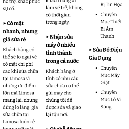
khách hàng đi
hỗ trợ, khắc phục
Bị Tin Học
làm về trễ, không
sự cố.
Chuyên
có thời gian
Mục Thiết
trong ngày.
▶
Có mặt
Bị Âm
nhanh, nhưng
Thanh
▶
Nhận sửa
giá sửa rẻ
máy ở nhiều
▶
Sửa Đồ Điện
Khách hàng có
tỉnh thành
thể sẽ lo ngại về
Gia Dụng
trong cả nước
có mặt chi phí
Chuyên
cao khi sửa chữa
Khách hàng ở
Mục Máy
tại Limosa vì
tỉnh có nhu cầu
Giặt
những ưu điểm
sửa chữa có thể
Chuyên
lớn mà Limosa
gửi máy cho
Mục Lò Vi
mang lại, nhưng
chúng tôi để
Sóng
đừng lo lắng, gía
được sửa và giao
sửa chữa tại
lại tận nơi.
Limosa luôn rẻ
hơn so với mặt