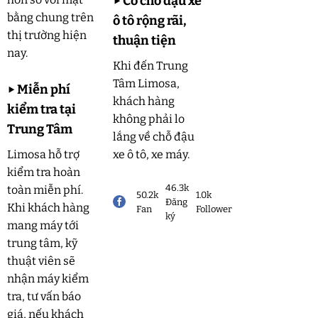
▶
Có chỗ đậu xe
bằng chung trên
ô tô rộng rãi,
thị trường hiện
thuận tiện
nay.
Khi đến Trung
Tâm Limosa,
▶
Miễn phí
khách hàng
kiểm tra tại
không phải lo
Trung Tâm
lắng về chỗ đậu
Limosa hỗ trợ
xe ô tô, xe máy.
kiểm tra hoàn
46.3k
toàn miễn phí.
50.2k
1.0k
Đăng
Khi khách hàng
Fan
Follower
ký
mang máy tới
trung tâm, kỹ
thuật viên sẽ
nhận máy kiểm
tra, tư vấn báo
giá, nếu khách