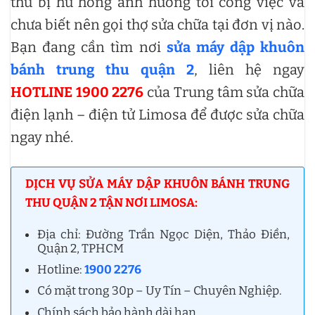
thu bị hư hỏng ảnh hưởng tới công việc và
chưa biết nên gọi thợ sửa chữa tại đơn vị nào.
Bạn đang cần tìm nơi
sửa máy dập khuôn
bánh trung thu quận 2
,
liên hệ ngay
HOTLINE 1900 2276
của Trung tâm sửa chữa
điện lạnh – điện tử Limosa để được sửa chữa
ngay nhé.
DỊCH VỤ SỬA MÁY DẬP KHUÔN BÁNH TRUNG
THU QUẬN 2 TẬN NƠI LIMOSA:
Địa chỉ: Đường Trần Ngọc Diện, Thảo Điền,
Quận 2, TPHCM
Hotline:
1900 2276
Có mặt trong 30p – Uy Tín – Chuyên Nghiệp.
Chính sách bảo hành dài hạn