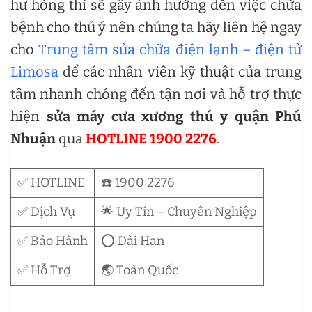
hư hỏng thì sẽ gây ảnh hưởng đến việc chữa
bệnh cho thú ý nên chúng ta hãy liên hệ ngay
cho
Trung tâm sửa chữa điện lạnh – điện tử
Limosa
để các nhân viên kỹ thuật của trung
tâm nhanh chóng đến tận nơi và hỗ trợ thực
hiện
sửa máy cưa xương thú y quận Phú
Nhuận
qua
HOTLINE 1900 2276
.
✅ HOTLINE
☎️ 1900 2276
✅ Dịch Vụ
🌟 Uy Tín – Chuyên Nghiệp
✅ Bảo Hành
⭕ Dài Hạn
✅ Hỗ Trợ
🌏 Toàn Quốc