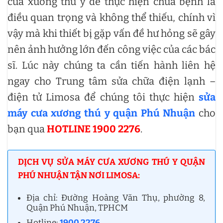
cưa xương thú y để thực hiện chữa bệnh là
điều quan trọng và không thể thiếu, chính vì
vậy mà khi thiết bị gặp vấn đề hư hỏng sẽ gây
nên ảnh hưởng lớn đến công việc của các bác
sĩ. Lúc này chúng ta cần tiến hành liên hệ
ngay cho Trung tâm sửa chữa điện lạnh –
điện tử Limosa
để chúng tôi thực hiện
sửa
máy cưa xương thú y quận Phú Nhuận
cho
bạn qua
HOTLINE 1900 2276
.
DỊCH VỤ SỬA MÁY CƯA XƯƠNG THÚ Y QUẬN
PHÚ NHUẬN TẬN NƠI LIMOSA:
Địa chỉ: Đường Hoàng Văn Thụ, phường 8,
Quận Phú Nhuận, TPHCM
Hotline:
1900 2276