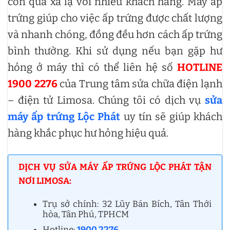
còn quá xa lạ với nhiều khách hàng. Máy ấp
trứng giúp cho việc ấp trứng được chất lượng
và nhanh chóng, đồng đều hơn cách ấp trứng
bình thường. Khi sử dụng nếu bạn gặp hư
hỏng ở máy thì có thể liên hệ số
HOTLINE
1900 2276
của Trung tâm sửa chữa điện lạnh
– điện tử Limosa. Chúng tôi có dịch vụ
sửa
máy ấp trứng Lộc Phát
uy tín sẽ giúp khách
hàng khắc phục hư hỏng hiệu quả.
DỊCH VỤ SỬA MÁY ẤP TRỨNG LỘC PHÁT TẬN
NƠI LIMOSA:
Trụ sở chính: 32 Lũy Bán Bích, Tân Thới
hòa, Tân Phú, TPHCM
Hotline:
1900 2276