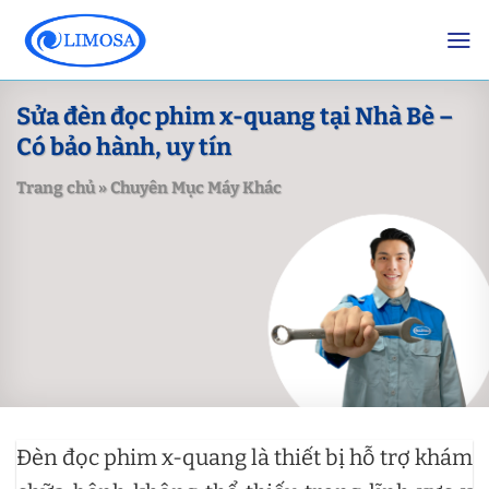
Skip
to
content
Sửa đèn đọc phim x-quang tại Nhà Bè –
Có bảo hành, uy tín
Trang chủ
»
Chuyên Mục Máy Khác
Đèn đọc phim x-quang là thiết bị hỗ trợ khám