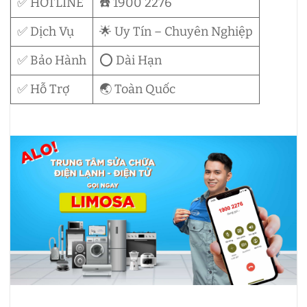
✅ HOTLINE
☎️ 1900 2276
✅ Dịch Vụ
🌟 Uy Tín – Chuyên Nghiệp
✅ Bảo Hành
⭕ Dài Hạn
✅ Hỗ Trợ
🌏 Toàn Quốc