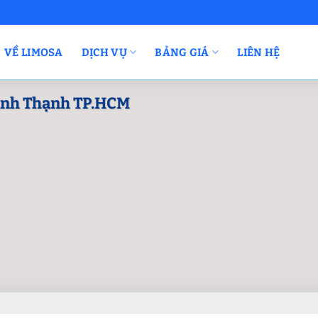
VỀ LIMOSA
DỊCH VỤ
BẢNG GIÁ
LIÊN HỆ
ình Thạnh TP.HCM