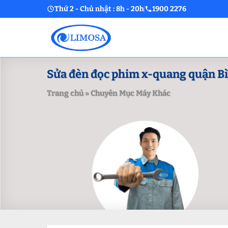
Skip
Thứ 2 - Chủ nhật : 8h - 20h
1900 2276
to
content
Sửa đèn đọc phim x-quang quận B
Trang chủ
»
Chuyên Mục Máy Khác