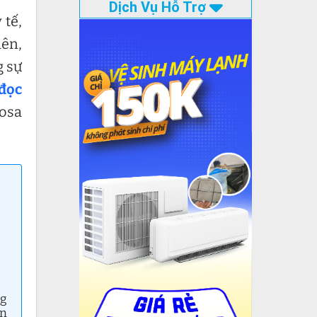
Dịch Vụ Hỗ Trợ
 tế,
iên,
g sự
đọc
mosa
ng
ên