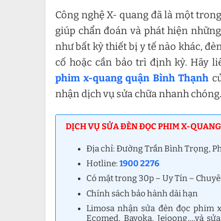
Công nghệ X- quang đã là một trong 
giúp chẩn đoán và phát hiện những
như bất kỳ thiết bị y tế nào khác, 
cố hoặc cần bảo trì định kỳ. Hãy l
phim x-quang quận Bình Thạnh
c
nhận dịch vụ sửa chữa nhanh chóng
DỊCH VỤ SỬA ĐÈN ĐỌC PHIM X-QUANG
Địa chỉ: Đường Trần Bình Trọng, 
Hotline:
1900 2276
Có mặt trong 30p – Uy Tín – Chuy
Chính sách bảo hành dài hạn
Limosa nhận sửa đèn đọc phim x
Ecomed, Bayoka, Jejoong,…và sử