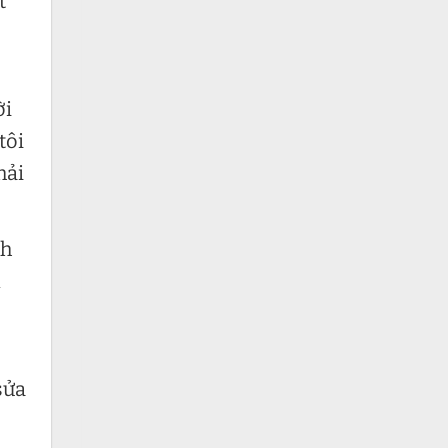
t
ời
tôi
hải
nh
n
sửa