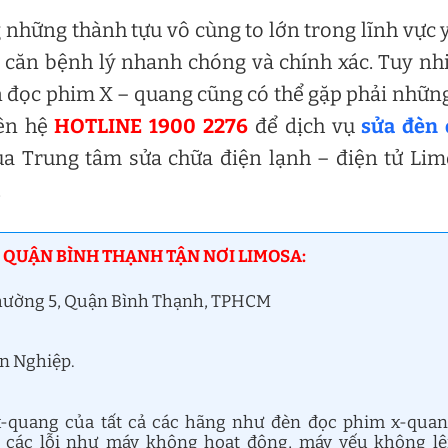
những thành tựu vô cùng to lớn trong lĩnh vực y
 căn bệnh lý nhanh chóng và chính xác. Tuy nh
đèn đọc phim X – quang cũng có thể gặp phải nhữn
iên hệ
HOTLINE 1900 2276
để dịch vụ
sửa đèn 
ủa Trung tâm sửa chữa điện lạnh – điện tử Li
.
 QUẬN BÌNH THẠNH TẬN NƠI LIMOSA:
Phường 5, Quận Bình Thạnh, TPHCM
ên Nghiệp.
-quang của tất cả các hãng như đèn đọc phim x-qua
a các lỗi như máy không hoạt động, máy yếu không l