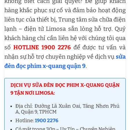
không biết cách giải quyết? Để giúp khách
hàng khắc phục sự cố và đảm bảo hoạt động
liên tục của thiết bị, Trung tâm sửa chữa điện
lạnh – điện tử Limosa sẵn lòng hỗ trợ. Quý
khách hàng chỉ cần liên hệ với chúng tôi qua
số
HOTLINE 1900 2276
để được tư vấn và
nhận sự hỗ trợ chuyên nghiệp về dịch vụ
sửa
đèn đọc phim x-quang quận 9
.
DỊCH VỤ SỬA ĐÈN ĐỌC PHIM X-QUANG QUẬN
9 TẬN NƠI LIMOSA:
Địa chỉ: Đường Lã Xuân Oai, Tăng Nhơn Phú
A, Quận 9, TPHCM
Hotline:
1900 2276
Có mặt trong 30p – Uy Tín – Chuyên Nghiệp.