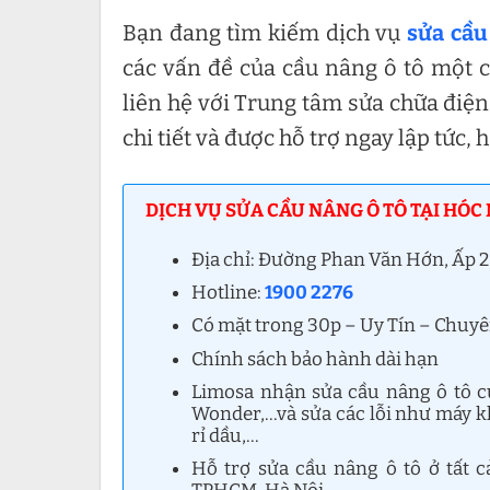
Bạn đang tìm kiếm dịch vụ
sửa cầu
các vấn đề của cầu nâng ô tô một c
liên hệ với Trung tâm sửa chữa điện
chi tiết và được hỗ trợ ngay lập tức, 
DỊCH VỤ SỬA CẦU NÂNG Ô TÔ TẠI HÓC
Địa chỉ: Đường Phan Văn Hớn, Ấp
Hotline:
1900 2276
Có mặt trong 30p – Uy Tín – Chuy
Chính sách bảo hành dài hạn
Limosa nhận sửa cầu nâng ô tô củ
Wonder,…và sửa các lỗi như máy kh
rỉ dầu,…
Hỗ trợ sửa cầu nâng ô tô ở tất 