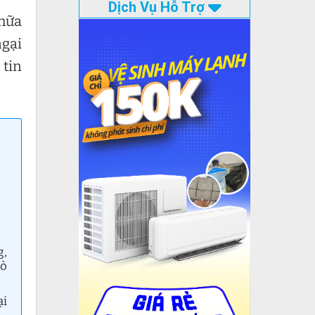
Dịch Vụ Hỗ Trợ
hữa
ngại
 tin
g,
rò
ại