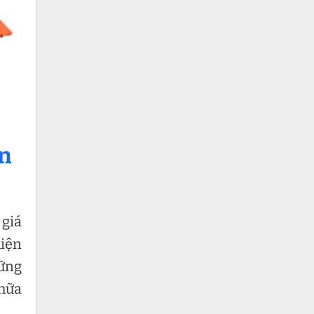
ện
 giá
hiện
hững
chữa