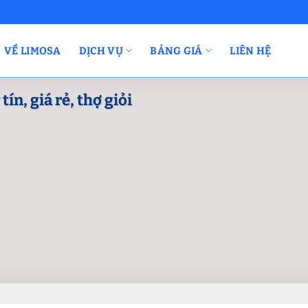
VỀ LIMOSA
DỊCH VỤ
BẢNG GIÁ
LIÊN HỆ
ín, giá rẻ, thợ giỏi