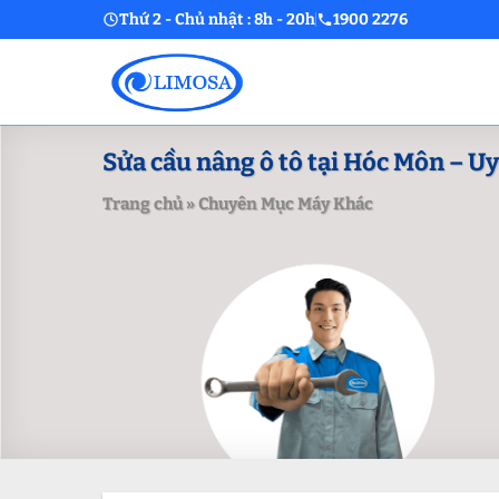
Skip
Thứ 2 - Chủ nhật : 8h - 20h
1900 2276
to
content
Sửa cầu nâng ô tô tại Hóc Môn – Uy t
Trang chủ
»
Chuyên Mục Máy Khác