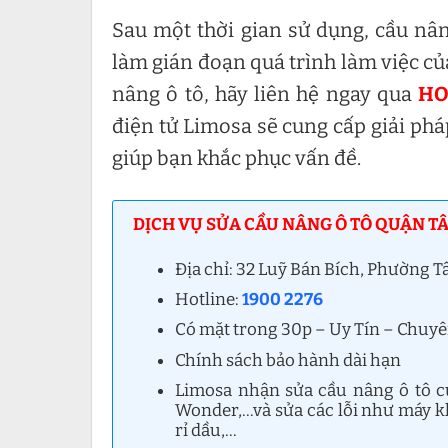
Sau một thời gian sử dụng, cầu nâ
làm gián đoạn quá trình làm việc củ
nâng ô tô, hãy liên hệ ngay qua
HO
điện tử Limosa sẽ cung cấp giải ph
giúp bạn khắc phục vấn đề.
DỊCH VỤ SỬA CẦU NÂNG Ô TÔ QUẬN TÂ
Địa chỉ: 32 Luỹ Bán Bích, Phường
Hotline:
1900 2276
Có mặt trong 30p – Uy Tín – Chuy
Chính sách bảo hành dài hạn
Limosa nhận sửa cầu nâng ô tô củ
Wonder,…và sửa các lỗi như máy kh
rỉ dầu,…