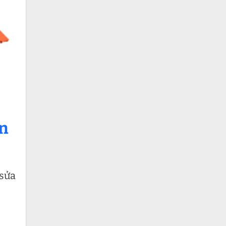
ện
 sửa