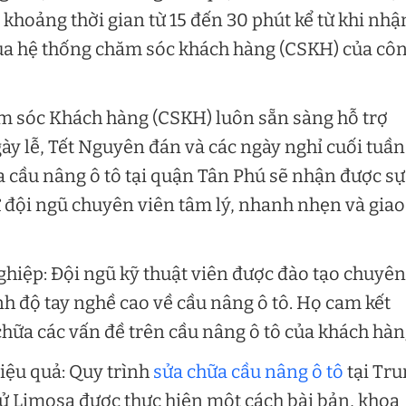
khoảng thời gian từ 15 đến 30 phút kể từ khi nhậ
ua hệ thống chăm sóc khách hàng (CSKH) của cô
ăm sóc Khách hàng (CSKH) luôn sẵn sàng hỗ trợ
ày lễ, Tết Nguyên đán và các ngày nghỉ cuối tuần
 cầu nâng ô tô tại quận Tân Phú sẽ nhận được sự
ừ đội ngũ chuyên viên tâm lý, nhanh nhẹn và giao
ghiệp: Đội ngũ kỹ thuật viên được đào tạo chuyên
nh độ tay nghề cao về cầu nâng ô tô. Họ cam kết
hữa các vấn đề trên cầu nâng ô tô của khách hàn
hiệu quả: Quy trình
sửa chữa cầu nâng ô tô
tại Tr
tử Limosa được thực hiện một cách bài bản, khoa