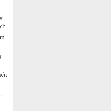
ủy
ch.
iảm
g
iến
t