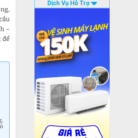
Dịch Vụ Hỗ Trợ
ỏng,
 cầu
nh –
t để
g,
rò