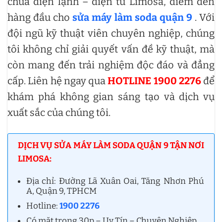
chữa điện lạnh – điện tử Limosa, điểm đến
hàng đầu cho
sửa máy làm soda quận 9
. Với
đội ngũ kỹ thuật viên chuyên nghiệp, chúng
tôi không chỉ giải quyết vấn đề kỹ thuật, mà
còn mang đến trải nghiệm độc đáo và đẳng
cấp. Liên hệ ngay qua
HOTLINE 1900 2276
để
khám phá không gian sáng tạo và dịch vụ
xuất sắc của chúng tôi.
DỊCH VỤ SỬA MÁY LÀM SODA QUẬN 9 TẬN NƠI
LIMOSA:
Địa chỉ: Đường Lã Xuân Oai, Tăng Nhơn Phú
A, Quận 9, TPHCM
Hotline:
1900 2276
Có mặt trong 30p – Uy Tín – Chuyên Nghiệp.