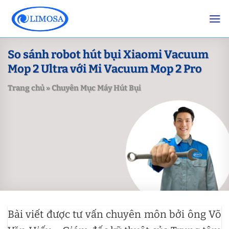
Skip
to
content
So sánh robot hút bụi Xiaomi Vacuum
Mop 2 Ultra với Mi Vacuum Mop 2 Pro
Trang chủ
»
Chuyên Mục Máy Hút Bụi
Bài viết được tư vấn chuyên môn bởi ông Võ