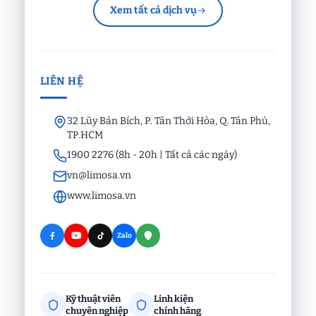
Xem tất cả dịch vụ
LIÊN HỆ
32 Lũy Bán Bích, P. Tân Thới Hòa, Q. Tân Phú,
TP.HCM
1900 2276 (8h - 20h | Tất cả các ngày)
vn@limosa.vn
www.limosa.vn
Zalo
Kỹ thuật viên
Linh kiện
chuyên nghiệp
chính hãng