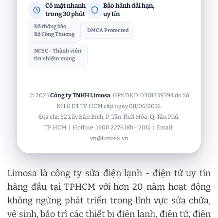
Có mặt nhanh
Bảo hành dài hạn,
trong 30 phút
uy tín
Đã thông báo
DMCA Protected
Bộ Công Thương
NCSC - Thành viên
tín nhiệm mạng
© 2025
Công ty TNHH Limosa
. GPKDKD: 0318339394 do Sở
KH & ĐT TP.HCM cấp ngày 08/06/2016.
Địa chỉ: 32 Lũy Bán Bích, P. Tân Thới Hòa, Q. Tân Phú,
TP.HCM | Hotline: 1900 2276 (8h - 20h) | Email:
vn@limosa.vn
Limosa là công ty sửa điện lạnh - điện tử uy tín
hàng đầu tại TPHCM với hơn 20 năm hoạt động
không ngừng phát triển trong lĩnh vực sửa chữa,
vệ sinh, bảo trì các thiết bị điện lạnh, điện tử, điện