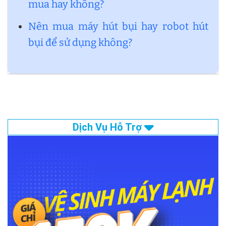
mua hay không?
Nên mua máy hút bụi hay robot hút
bụi để sử dụng không?
Dịch Vụ Hỗ Trợ