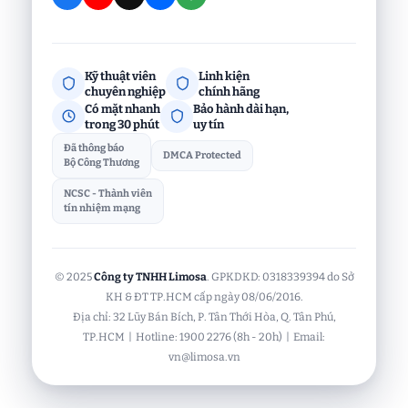
Kỹ thuật viên
Linh kiện
chuyên nghiệp
chính hãng
Có mặt nhanh
Bảo hành dài hạn,
trong 30 phút
uy tín
Đã thông báo
DMCA Protected
Bộ Công Thương
NCSC - Thành viên
tín nhiệm mạng
© 2025
Công ty TNHH Limosa
. GPKDKD: 0318339394 do Sở
KH & ĐT TP.HCM cấp ngày 08/06/2016.
Địa chỉ: 32 Lũy Bán Bích, P. Tân Thới Hòa, Q. Tân Phú,
TP.HCM | Hotline: 1900 2276 (8h - 20h) | Email:
vn@limosa.vn