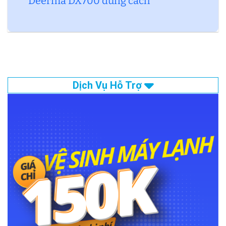
Deerma DX700 đúng cách
Dịch Vụ Hỗ Trợ