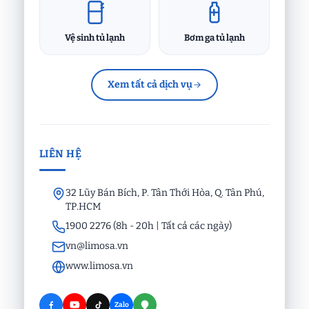
Vệ sinh tủ lạnh
Bơm ga tủ lạnh
Xem tất cả dịch vụ
LIÊN HỆ
32 Lũy Bán Bích, P. Tân Thới Hòa, Q. Tân Phú,
TP.HCM
1900 2276 (8h - 20h | Tất cả các ngày)
vn@limosa.vn
www.limosa.vn
Zalo